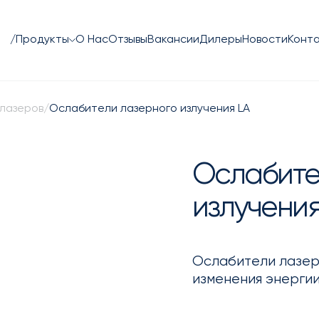
/Продукты
О Нас
Отзывы
Вакансии
Дилеры
Новости
Конт
 лазеров
/
Ослабители лазерного излучения LA
Ослабите
излучения
Ослабители лазер
изменения энергии