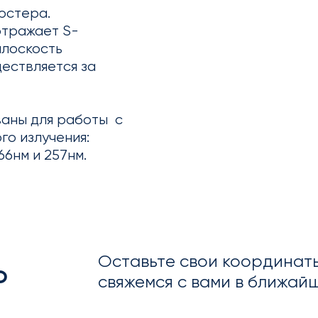
юстера.
отражает S-
плоскость
ествляется за
ваны для работы с
го излучения:
66нм и 257нм.
ь
Оставьте свои координат
свяжемся с вами в ближай